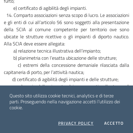
furto;
e) certificato di agibilità degli impianti.
14. Comparto associazioni senza scopo di lucro. Le associazioni
e gli enti di cui all’articolo 56 sono soggetti alla presentazione
della SCIA al comune competente per territorio ove sono
ubicate le strutture ricettive o gli impianti di diporto nautico.
Alla SCIA deve essere allegata:
a) relazione tecnica illustrativa dell’impianto;
b) planimetria con l’esatta ubicazione delle strutture;
c) estremi della concessione demaniale rilasciata dalla
capitaneria di porto, per l’attività nautica;
d) certificato di agibilità degli impianti e delle strutture;
e) copia delle ricevute dei versamenti sulle tasse di
concessione;
Questo sito utilizza cookie tecnici, analytics e di terze
f) copia delle polizze di assicurazione per rischi di incendio,
parti.
Proseguendo nella navigazione accetti l’utilizzo dei
cookie.
furti e responsabilità civile nei confronti di terzi;
g) copia dello statuto sociale;
h) elenco dei soci numerato cronologicamente;
COOKIES
I C
PRIVACY POLICY
ACCETTO
i) regolamento interno.