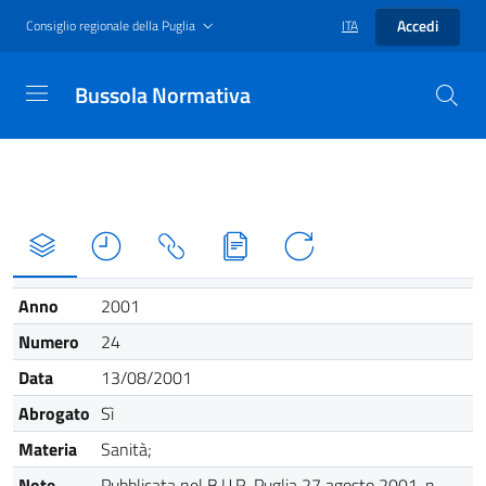
Accedi
Consiglio regionale della Puglia
ITA
Bussola Normativa
Anno
2001
Numero
24
Data
13/08/2001
Abrogato
Sì
Materia
Sanità;
Note
Pubblicata nel B.U.R. Puglia 27 agosto 2001, n.