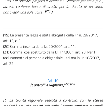
3 bis. Per specifici progetti e ricerche il Direttore generale può ,
altresì, conferire borse di studio per la durata di un anno
(20)
rinnovabili una sola volta.
]
(19) La presente legge è stata abrogata dalla l.r. n. 29/2017,
art. 13, c. 3.
(20) Comma inserito dalla l.r. 20/2001, art. 14.
(21) Comma così sostituito dalla l.r. 14/2004, art. 23. Per il
reclutamento di personale dirigenziale vedi ora la l.r. 10/2007,
art. 22
Art. 10
(22)
(23)
(Controlli e vigilanza)
[1. La Giunta regionale esercita il controllo, con le stesse
modalità previste per gli atti delle Aziende sanitarie regionali,