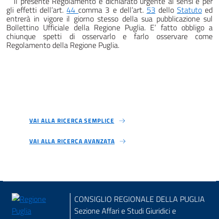
Il presente Regolamento è dichiarato urgente ai sensi e per
gli effetti dell’art.
44
comma 3 e dell’art.
53
dello
Statuto
ed
entrerà in vigore il giorno stesso della sua pubblicazione sul
Bollettino Ufficiale della Regione Puglia. E’ fatto obbligo a
chiunque spetti di osservarlo e farlo osservare come
Regolamento della Regione Puglia.
VAI ALLA RICERCA SEMPLICE
VAI ALLA RICERCA AVANZATA
CONSIGLIO REGIONALE DELLA PUGLIA
Sezione Affari e Studi Giuridici e