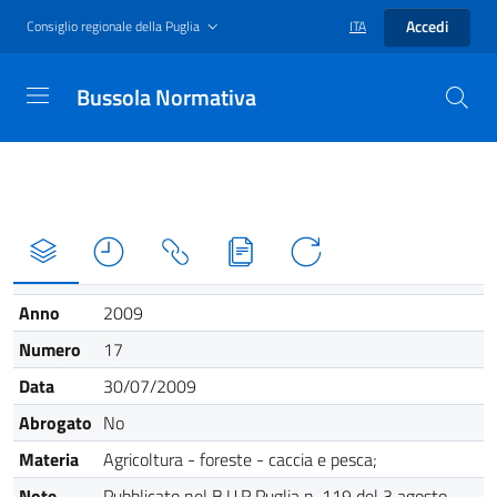
Accedi
Consiglio regionale della Puglia
ITA
Bussola Normativa
Anno
2009
Numero
17
Data
30/07/2009
Abrogato
No
Materia
Agricoltura - foreste - caccia e pesca;
Note
Pubblicato nel B.U.R.Puglia n. 119 del 3 agosto