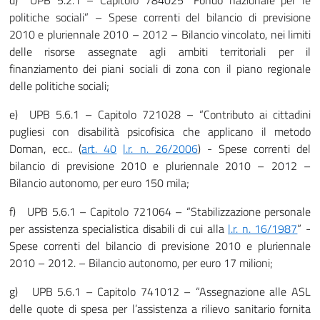
d) UPB 5.2.1 – Capitolo 784025 “Fondo nazionale per le
politiche sociali” – Spese correnti del bilancio di previsione
2010 e pluriennale 2010 – 2012 – Bilancio vincolato, nei limiti
delle risorse assegnate agli ambiti territoriali per il
finanziamento dei piani sociali di zona con il piano regionale
delle politiche sociali;
e) UPB 5.6.1 – Capitolo 721028 – “Contributo ai cittadini
pugliesi con disabilità psicofisica che applicano il metodo
Doman, ecc.. (
art. 40
l.r. n. 26/2006
) - Spese correnti del
bilancio di previsione 2010 e pluriennale 2010 – 2012 –
Bilancio autonomo, per euro 150 mila;
f) UPB 5.6.1 – Capitolo 721064 – “Stabilizzazione personale
per assistenza specialistica disabili di cui alla
l.r. n. 16/1987
” -
Spese correnti del bilancio di previsione 2010 e pluriennale
2010 – 2012. – Bilancio autonomo, per euro 17 milioni;
g) UPB 5.6.1 – Capitolo 741012 – “Assegnazione alle ASL
delle quote di spesa per l’assistenza a rilievo sanitario fornita