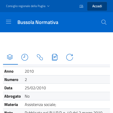
Accedi
Consiglio regionale della Puglia
ITA
Bussola Normativa
Anno
2010
Numero
2
Data
25/02/2010
Abrogato
No
Materia
Assistenza sociale;
Note
Pubblicata nel B.U.R.P. n. 40 del 2 marzo 2010