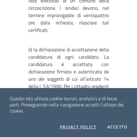
liste elettorali di un comune della
circoscrizione. I sindaci devono, nel
termine improrogabile di ventiquattro
ore dalla richiesta, rilasciare tali
certificati;
b) la dichiarazione di accettazione della
candidatura di ogni candidato. La
candidatura è accettata con
dichiarazione firmata e autenticata da
uno dei soggetti di cui all’articolo 14
della l. 53/1990. Per i cittadini residenti
all’estero, l’autenticazione della firma è
Questo sito utilizza cookie tecnici, analytics e di terze
richiesta ad un ufficio diplomatico o
parti.
Proseguendo nella navigazione accetti l’utilizzo dei
consolare;
cookie.
COOKIES
I C
PRIVACY POLICY
ACCETTO
c) la dichiarazione sostitutiva, ai sensi
dell’articolo 46 del d.p.r. 445/2000 e