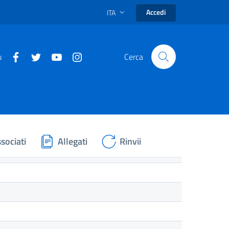
Accedi
ITA
u
Cerca
sociati
Allegati
Rinvii