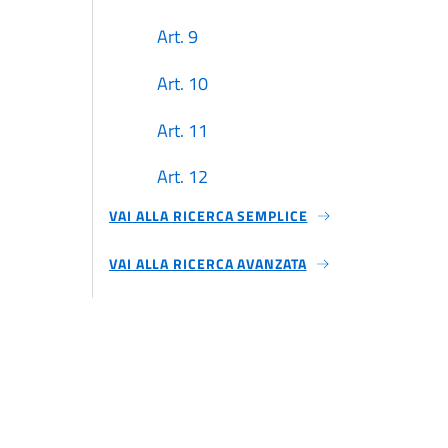
Art. 9
Art. 10
Art. 11
Art. 12
VAI ALLA RICERCA SEMPLICE
Art. 13
VAI ALLA RICERCA AVANZATA
Art. 14
CAPO IV
Art. 15
Art. 16