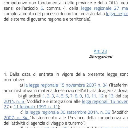
competenze non fondamentali delle province e della Città metrop
sensi dell’articolo
6
, comma 4, della
legge regionale 27 ma
completamento del processo di riordino previsto dalla
legge regio
del sistema di governo regionale e territoriale).
Art. 23
Abrogazioni
1. Dalla data di entrata in vigore della presente legge sono
normative:
a)
la legge regionale 15 novembre 2007 n. 34
(Trasferim
amministrativa in materia di esercizio dell’attività di agenzia di via
b) gli articoli
1
,
2
,
3
,
4
,
5,
6
,
7
,
8
,
9
,
10,
11
,
12
e
13
, del ca
2014, n. 6
(Modifiche e integrazioni alle
leggi regionali 15 nove
27
e
11 febbraio 1999, n. 11
);
c)
la legge regionale 30 settembre 2014, n. 38
(Modific
2007, n. 34
“Trasferimento alle Province della competenza amm
dell’attività di agenzia di viaggio e turismo”);