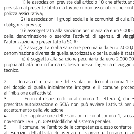
1) le associazioni previste dall’articolo 18 che effettuano a
prevista dal presente titolo o a favore di non associati, o che cont
polizza assicurativa;
2) le associazioni, i gruppi sociali e le comunità, di cui all’
obblighi ivi previsti;
c) è assoggettato alla sanzione pecuniaria da euro 5.000,00
della denominazione o esercita l’attività di agenzia di via
l’autorizzazione o presentato la SCIA;
d) è assoggettato alla sanzione pecuniaria da euro 2.000,00
denominazione diversa da quella autorizzata o per la quale è stat
e) è soggetto alla sanzione pecuniaria da euro 2.000,00 a
propria attività non in forma esclusiva presso l’agenzia di viaggio 
tecnico.
2. In caso di reiterazione delle violazioni di cui al comma 1 le
del doppio di quella inizialmente irrogata e il comune proced
all’inibizione dell’attività.
3. Fermo il disposto di cui al comma 1, lettera a), chi eserc
prescritta autorizzazione o SCIA non può avviare l’attività per
accertamento della violazione.
4. Per l’applicazione delle sanzioni di cui al comma 1, si osse
novembre 1981, n. 689 (Modifiche al sistema penale).
5. Il comune, nell’ambito delle competenze a esso conferite, di
all’esercizio dell’attività di agenzia di viaggio e turismo o a