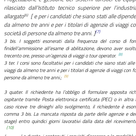
rilasciato dall’Istituto tecnico superiore per l’industr
allargato
[ e per i candidati che siano stati alle dipende
(6)
da almeno tre anni e per i titolari di agenzie di viaggi co
(7)
società di persone da almeno tre anni. ]
3 bis. I soggetti esonerati dalla frequenza del corso di fo
finidell’ammissione all’esame di abilitazione, devono aver svol
(8)
trecento ore, presso un’agenzia di viaggi o tour operator.
3 ter. I corsi sono facoltativi per i candidati che siano stati alle
viaggi da almeno tre anni e per i titolari di agenzie di viaggi con fo
(9)
persone da almeno tre anni.;
3 quater. Il richiedente ha l’obbligo di formulare apposita ri
ospitante tramite Posta elettronica certificata (PEC) o in altra
caso riceve tre dinieghi allo svolgimento, il richiedente è eson
comma 3 bis. La mancata risposta da parte delle agenzie e dei t
stage) entro quindici giorni lavorativi dalla data del ricevimen
(10)