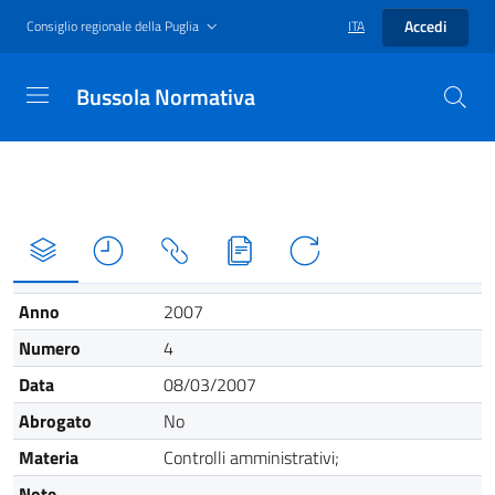
Accedi
Consiglio regionale della Puglia
ITA
Bussola Normativa
Anno
2007
Numero
4
Data
08/03/2007
Abrogato
No
Materia
Controlli amministrativi;
Note