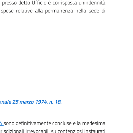
o presso detto Ufficio è corrisposta unindennità
e spese relative alla permanenza nella sede di
onale 25 marzo 1974, n. 18.
74
sono definitivamente concluse e la medesima
isdizionali irrevocabili su contenziosi instaurati