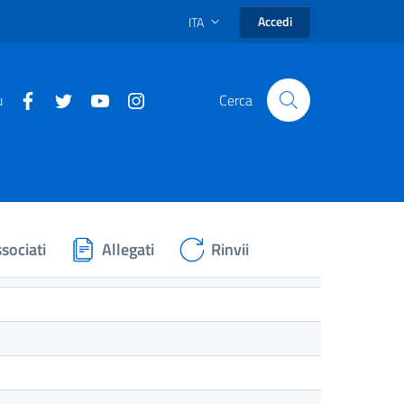
Accedi
ITA
u
Cerca
sociati
Allegati
Rinvii