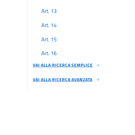
Art. 13
Art. 14
Art. 15
Art. 16
VAI ALLA RICERCA SEMPLICE
Art. 17
VAI ALLA RICERCA AVANZATA
Art. 18
Art. 19
Titolo 2
Art. 20