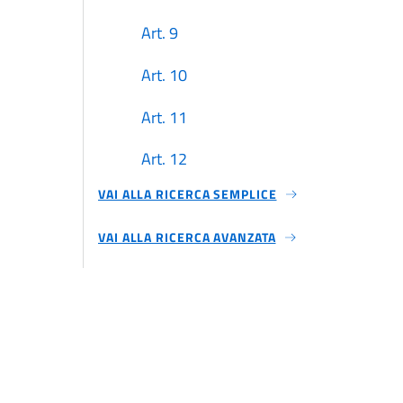
Art. 9
Art. 10
Art. 11
Art. 12
VAI ALLA RICERCA SEMPLICE
Art. 13
VAI ALLA RICERCA AVANZATA
Art. 14
TITOLO II
Sezione III
Art. 15