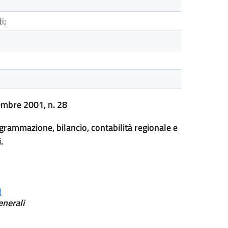
i;
embre 2001, n. 28
grammazione, bilancio, contabilità regionale e
.
I
enerali