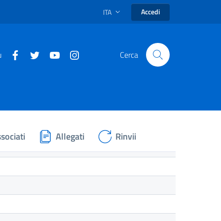
Accedi
ITA
u
Cerca
sociati
Allegati
Rinvii