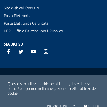
Sito Web del Consiglio
Posta Elettronica
Posta Elettronica Certificata
URP - Ufficio Relazioni con il Pubblico
SEGUICI SU
Facebook
Twitter
YouTube
Instagram
Sezione Link Utili
Media policy
Questo sito utilizza cookie tecnici, analytics e di terze
Note legali
parti.
Proseguendo nella navigazione accetti l’utilizzo dei
cookie.
Privacy policy
Mappa del sito
COOKIES
I C
PRIVACY POLICY
ACCETTO