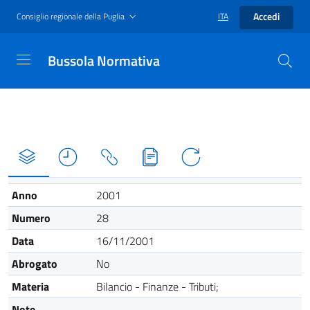
Accedi
Consiglio regionale della Puglia
ITA
Bussola Normativa
Anno
2001
Numero
28
Data
16/11/2001
Abrogato
No
Materia
Bilancio - Finanze - Tributi;
Note