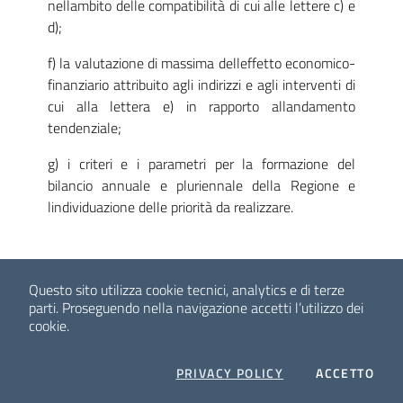
nellambito delle compatibilità di cui alle lettere c) e
d);
f) la valutazione di massima delleffetto economico-
finanziario attribuito agli indirizzi e agli interventi di
cui alla lettera e) in rapporto allandamento
tendenziale;
g) i criteri e i parametri per la formazione del
bilancio annuale e pluriennale della Regione e
lindividuazione delle priorità da realizzare.
Questo sito utilizza cookie tecnici, analytics e di terze
parti.
Proseguendo nella navigazione accetti l’utilizzo dei
cookie.
Art. 14
Legge finanziaria, bilancio pluriennale e bilancio annuale
COOKIES
I C
PRIVACY POLICY
ACCETTO