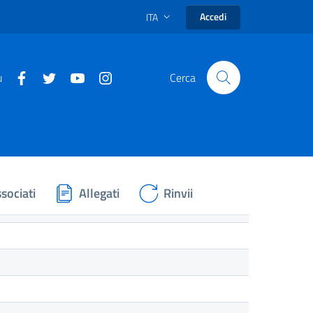
Accedi
ITA
u
Cerca
sociati
Allegati
Rinvii