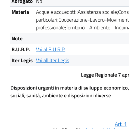
Abrogato
No
Materia
Acque e acquedotti;Assistenza sociale;Consig
particolari;Cooperazione-Lavoro-Movimenti
professionale;Territorio - Ambiente - Inqui
Note
B.U.R.P.
Vai al B.U.R.P.
Iter Legis
Vai all'Iter Legis
Legge Regionale 7 apr
Disposizioni urgenti in materia di sviluppo economico,
sociali, sanità, ambiente e disposizioni diverse
Art. 1