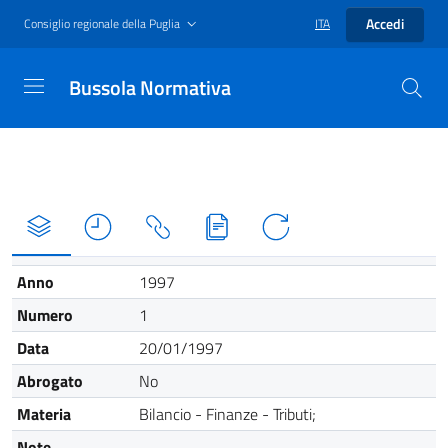
Accedi
Consiglio regionale della Puglia
ITA
Bussola Normativa
Anno
1997
Numero
1
Data
20/01/1997
Abrogato
No
Materia
Bilancio - Finanze - Tributi;
Note