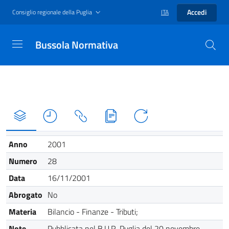
Accedi
Consiglio regionale della Puglia
ITA
Bussola Normativa
Anno
2001
Numero
28
Data
16/11/2001
Abrogato
No
Materia
Bilancio - Finanze - Tributi;
Note
Pubblicata nel B.U.R. Puglia del 20 novembre