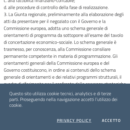
c. alla fattibilità finanziario-contabile;
d. alle procedure di controllo della fase di realizzazione.
3. La Giunta regionale, preliminarmente alla elaborazione degli
atti da presentare per il negoziato con il Governo e la
Commissione europea, adotta uno schema generale di
orientamenti di programma da sottoporre all’esame del tavolo
di concertazione economico-sociale. Lo schema generale è
trasmesso, per conoscenza, alla Commissione consiliare
permanente competente in materia di programmazione. Gli
orientamenti generali della Commissione europea e del
Governo costituiscono, in ordine ai contenuti dello schema
generale di orientamenti e dei relativi programmi strutturali, il
quadro di riferimento per il confronto delle coerenze strategiche
fra priorità regionali e indirizzi generali dell’Ue.
Questo sito utilizza cookie tecnici, analytics e di terze
4. La Giunta regionale assicura, attraverso l’Area di
parti.
Proseguendo nella navigazione accetti l’utilizzo dei
coordinamento delle politiche comunitarie, il coordinamento
cookie.
generale delle fasi di programmazione, riprogrammazione,
monitoraggio e valutazione in itinere e finale dei programmi.
COOKIES
I C
PRIVACY POLICY
ACCETTO
5. Gli adempimenti concernenti il controllo finanziario di cui ai